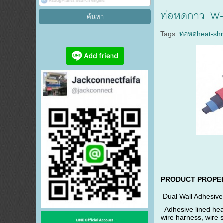
ท่อหดกาว W-
Tags:
ท่อหดheat-shr
PRODUCT PROPER
Dual Wall Adhesive-
Adhesive lined heat 
wire harness, wire s