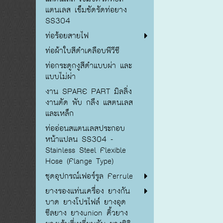
แตนเลส เข็มขัดรัดท่อยาง
SS304
ท่อร้อยสายไฟ
ท่อผ้าใบสีดำเคลือบพีวีซี
ท่อกระดูกงูสีดำแบบผ่า และ
แบบไม่ผ่า
งาน SPARE PART มิลลิ่ง
งานตัด พับ กลึง แสตนเลส
และเหล็ก
ท่ออ่อนสแตนเลสประกอบ
หน้าแปลน SS304 -
Stainless Steel Flexible
Hose (Flange Type)
ชุดอุปกรณ์เฟอร์รูล Ferrule
ยางรองแท่นเครื่อง ยางกัน
บาด ยางโปรไฟล์ ยางอุด
ซีลยาง ยางunion คิ้วยาง