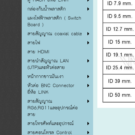
กล่องกันน้ำพลาสติก
แผงไฟฟ้าพลาสติก ( Switch
Board )
สายสัญญาณ coaxial cable
สายไฟ
สาย HDMI
สายนำสัญญาณ LAN
(UTP)และหัวต่อสาย
หน้ากากขาวมันเงา
หัวต่อ BNC Connector
ยี่ห้อ LINK
สายสัญญาณ
RG6,RG11และอุปกรณ์ต่อ
สาย
สายโทรศัพท์และอุปกรณ์
สายคอนโทรล Control