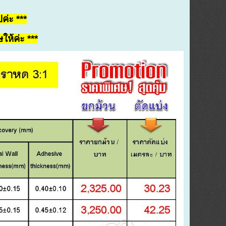
ปค่ะ ***
ห้ค่ะ ***