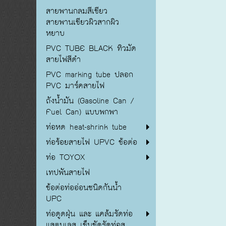
สายพานกลมสีเขียว
สายพานเขียวผิวสากผิว
หยาบ
PVC TUBE BLACK ทิวมัด
สายไฟสีดำ
PVC marking tube ปลอก
PVC มาร์คสายไฟ
ถังน้ำมัน (Gasoline Can /
Fuel Can) แบบพกพา
ท่อหด heat-shrink tube
ท่อร้อยสายไฟ UPVC ข้อต่อ
ท่อ TOYOX
เทปพันสายไฟ
ข้อต่อท่ออ่อนชนิดกันน้ำ
UPC
ท่อดูดฝุ่น และ แคล้มรัดท่อ
แสตนเลส เข็มขัดรัดท่อส