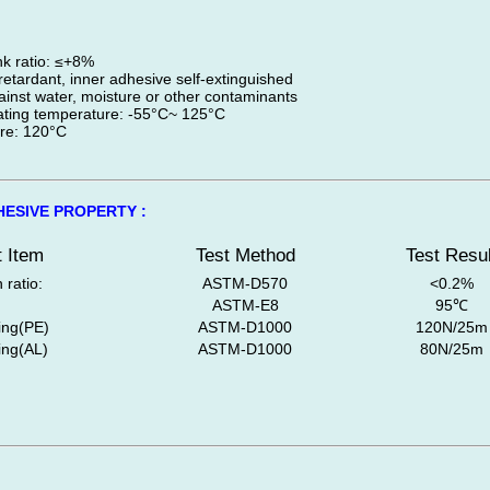
ink ratio: ≤+8%
 retardant, inner adhesive self-extinguished
ainst water, moisture or other contaminants
ating temperature: -55°C~ 125°C
ure: 120°C
ESIVE PROPERTY :
t Item
Test Method
Test Resul
ratio:
ASTM-D570
<0.2%
ASTM-E8
95℃
ing(PE)
ASTM-D1000
120N/25m
ng(AL)
ASTM-D1000
80N/25m