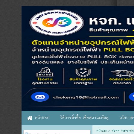
หน้าแรก
วิธีการสั่งซื้อ เช็คสถานะพัสดุ
นโยบายร
หน้าแรก
>
ท่อหด heat-shrin