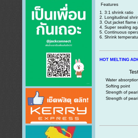
Features
1. 3:1 shrink ratio
2. Longitudinal shr
3. Out jacket flame
4. Super sealing ag
5. Continuous oper
6. Shrink temperat
HOT MELTING ADH
Tes
Water absorption 
Softing point
Strength of pear
Strength of peari