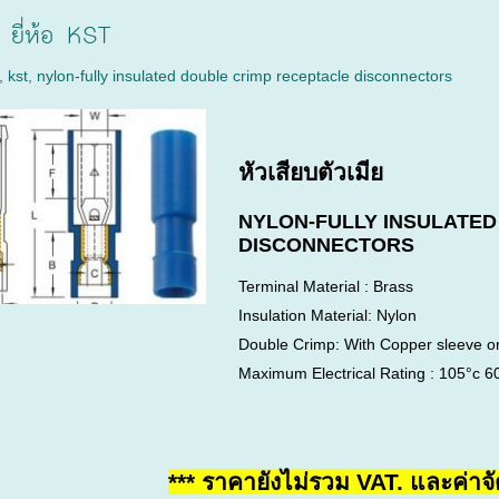
ย ยี่ห้อ KST
,
kst
,
nylon-fully insulated double crimp receptacle disconnectors
หัวเสียบตัวเมีย
NYLON-FULLY INSULATE
DISCONNECTORS
Terminal Material : Brass
Insulation Material: Nylon
Double Crimp: With Copper sleeve on
Maximum Electrical Rating : 105°c 6
*** ราคายังไม่รวม VAT. และค่าจั