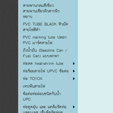
สายพานกลมสีเขียว
สายพานเขียวผิวสากผิว
หยาบ
PVC TUBE BLACK ทิวมัด
สายไฟสีดำ
PVC marking tube ปลอก
PVC มาร์คสายไฟ
ถังน้ำมัน (Gasoline Can /
Fuel Can) แบบพกพา
ท่อหด heat-shrink tube
ท่อร้อยสายไฟ UPVC ข้อต่อ
ท่อ TOYOX
เทปพันสายไฟ
ข้อต่อท่ออ่อนชนิดกันน้ำ
UPC
ท่อดูดฝุ่น และ แคล้มรัดท่อ
แสตนเลส เข็มขัดรัดท่อส