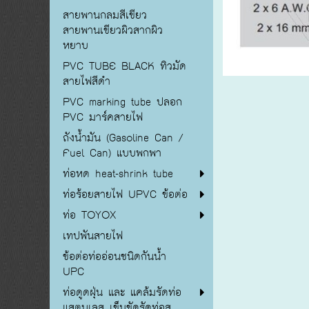
สายพานกลมสีเขียว
สายพานเขียวผิวสากผิว
หยาบ
PVC TUBE BLACK ทิวมัด
สายไฟสีดำ
PVC marking tube ปลอก
PVC มาร์คสายไฟ
ถังน้ำมัน (Gasoline Can /
Fuel Can) แบบพกพา
ท่อหด heat-shrink tube
ท่อร้อยสายไฟ UPVC ข้อต่อ
ท่อ TOYOX
เทปพันสายไฟ
ข้อต่อท่ออ่อนชนิดกันน้ำ
UPC
ท่อดูดฝุ่น และ แคล้มรัดท่อ
แสตนเลส เข็มขัดรัดท่อส