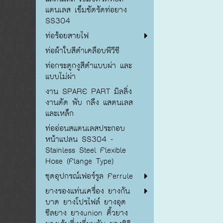
แตนเลส เข็มขัดรัดท่อยาง
SS304
ท่อร้อยสายไฟ
ท่อผ้าใบสีดำเคลือบพีวีซี
ท่อกระดูกงูสีดำแบบผ่า และ
แบบไม่ผ่า
งาน SPARE PART มิลลิ่ง
งานตัด พับ กลึง แสตนเลส
และเหล็ก
ท่ออ่อนสแตนเลสประกอบ
หน้าแปลน SS304 -
Stainless Steel Flexible
Hose (Flange Type)
ชุดอุปกรณ์เฟอร์รูล Ferrule
ยางรองแท่นเครื่อง ยางกัน
บาด ยางโปรไฟล์ ยางอุด
ซีลยาง ยางunion คิ้วยาง