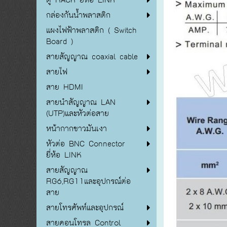
กล่องกันน้ำพลาสติก
แผงไฟฟ้าพลาสติก ( Switch
Board )
สายสัญญาณ coaxial cable
สายไฟ
สาย HDMI
สายนำสัญญาณ LAN
(UTP)และหัวต่อสาย
หน้ากากขาวมันเงา
หัวต่อ BNC Connector
ยี่ห้อ LINK
สายสัญญาณ
RG6,RG11และอุปกรณ์ต่อ
สาย
สายโทรศัพท์และอุปกรณ์
สายคอนโทรล Control