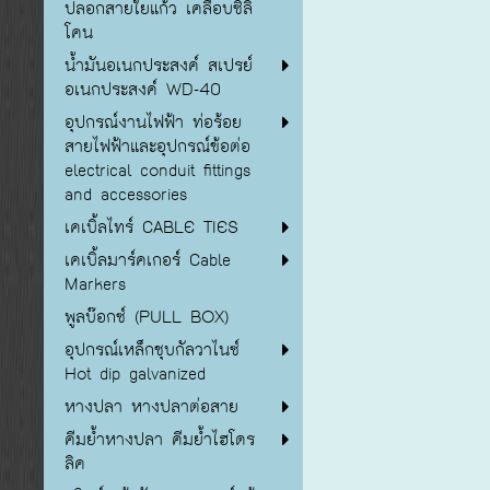
ปลอกสายใยแก้ว เคลือบซิลิ
โคน
น้ำมันอเนกประสงค์ สเปรย์
อเนกประสงค์ WD-40
อุปกรณ์งานไฟฟ้า ท่อร้อย
สายไฟฟ้าและอุปกรณ์ข้อต่อ
electrical conduit fittings
and accessories
เคเบิ้ลไทร์ CABLE TIES
เคเบิ้ลมาร์คเกอร์ Cable
Markers
พูลบ๊อกซ์ (PULL BOX)
อุปกรณ์เหล็กชุบกัลวาไนซ์
Hot dip galvanized
หางปลา หางปลาต่อสาย
คีมย้ำหางปลา คีมย้ำไฮโดร
ลิค