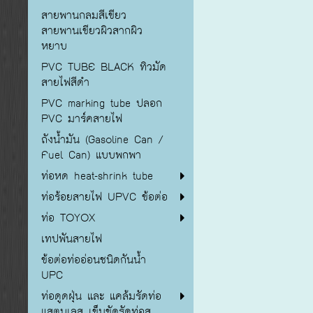
สายพานกลมสีเขียว
สายพานเขียวผิวสากผิว
หยาบ
PVC TUBE BLACK ทิวมัด
สายไฟสีดำ
PVC marking tube ปลอก
PVC มาร์คสายไฟ
ถังน้ำมัน (Gasoline Can /
Fuel Can) แบบพกพา
ท่อหด heat-shrink tube
ท่อร้อยสายไฟ UPVC ข้อต่อ
ท่อ TOYOX
เทปพันสายไฟ
ข้อต่อท่ออ่อนชนิดกันน้ำ
UPC
ท่อดูดฝุ่น และ แคล้มรัดท่อ
แสตนเลส เข็มขัดรัดท่อส