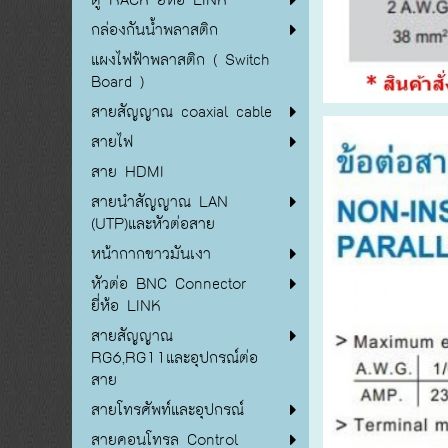
กล่องกันน้ำพลาสติก
แผงไฟฟ้าพลาสติก ( Switch
Board )
สายสัญญาณ coaxial cable
สายไฟ
สาย HDMI
สายนำสัญญาณ LAN
(UTP)และหัวต่อสาย
หน้ากากขาวมันเงา
หัวต่อ BNC Connector
ยี่ห้อ LINK
สายสัญญาณ
RG6,RG11และอุปกรณ์ต่อ
สาย
สายโทรศัพท์และอุปกรณ์
สายคอนโทรล Control