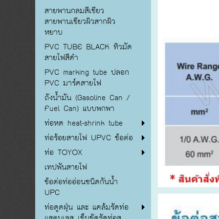
สายพานกลมสีเขียว
สายพานเขียวผิวสากผิว
หยาบ
PVC TUBE BLACK ทิวมัด
สายไฟสีดำ
PVC marking tube ปลอก
PVC มาร์คสายไฟ
ถังน้ำมัน (Gasoline Can /
Fuel Can) แบบพกพา
ท่อหด heat-shrink tube
ท่อร้อยสายไฟ UPVC ข้อต่อ
ท่อ TOYOX
เทปพันสายไฟ
ข้อต่อท่ออ่อนชนิดกันน้ำ
UPC
ท่อดูดฝุ่น และ แคล้มรัดท่อ
แสตนเลส เข็มขัดรัดท่อส