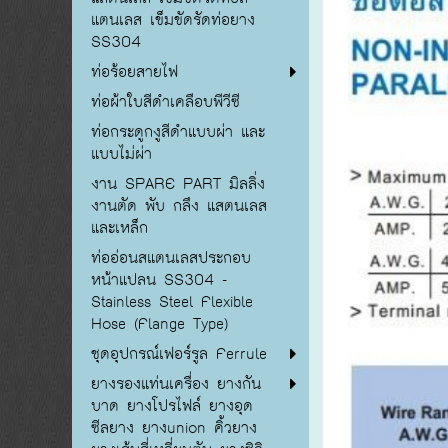
แตนเลส เข็มขัดรัดท่อยาง
SS304
ท่อร้อยสายไฟ
ท่อผ้าใบสีดำเคลือบพีวีซี
ท่อกระดูกงูสีดำแบบผ่า และ
แบบไม่ผ่า
งาน SPARE PART มิลลิ่ง
งานตัด พับ กลึง แสตนเลส
และเหล็ก
ท่ออ่อนสแตนเลสประกอบ
หน้าแปลน SS304 -
Stainless Steel Flexible
Hose (Flange Type)
ชุดอุปกรณ์เฟอร์รูล Ferrule
ยางรองแท่นเครื่อง ยางกัน
บาด ยางโปรไฟล์ ยางอุด
ซีลยาง ยางunion คิ้วยาง