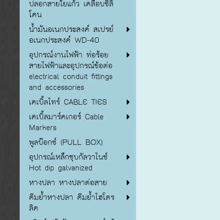
ปลอกสายใยแก้ว เคลือบซิลิ
โคน
น้ำมันอเนกประสงค์ สเปรย์
อเนกประสงค์ WD-40
อุปกรณ์งานไฟฟ้า ท่อร้อย
สายไฟฟ้าและอุปกรณ์ข้อต่อ
electrical conduit fittings
and accessories
เคเบิ้ลไทร์ CABLE TIES
เคเบิ้ลมาร์คเกอร์ Cable
Markers
พูลบ๊อกซ์ (PULL BOX)
อุปกรณ์เหล็กชุบกัลวาไนซ์
Hot dip galvanized
หางปลา หางปลาต่อสาย
คีมย้ำหางปลา คีมย้ำไฮโดร
ลิค