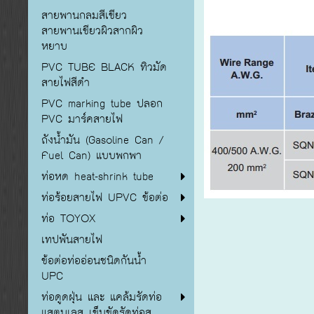
สายพานกลมสีเขียว
สายพานเขียวผิวสากผิว
หยาบ
PVC TUBE BLACK ทิวมัด
สายไฟสีดำ
PVC marking tube ปลอก
PVC มาร์คสายไฟ
ถังน้ำมัน (Gasoline Can /
Fuel Can) แบบพกพา
ท่อหด heat-shrink tube
ท่อร้อยสายไฟ UPVC ข้อต่อ
ท่อ TOYOX
เทปพันสายไฟ
ข้อต่อท่ออ่อนชนิดกันน้ำ
UPC
ท่อดูดฝุ่น และ แคล้มรัดท่อ
แสตนเลส เข็มขัดรัดท่อส