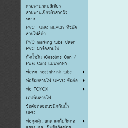
สายพานกลมสีเขียว
สายพานเขียวผิวสากผิว
หยาบ
PVC TUBE BLACK ทิวมัด
สายไฟสีดำ
PVC marking tube ปลอก
PVC มาร์คสายไฟ
ถังน้ำมัน (Gasoline Can /
Fuel Can) แบบพกพา
ท่อหด heat-shrink tube
ท่อร้อยสายไฟ UPVC ข้อต่อ
ท่อ TOYOX
เทปพันสายไฟ
ข้อต่อท่ออ่อนชนิดกันน้ำ
UPC
ท่อดูดฝุ่น และ แคล้มรัดท่อ
แสตนเลส เข็มขัดรัดท่อส