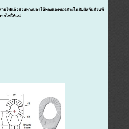
สายไฟแล้วสวมหางปลาให้ทองแดงของสายไฟสัมผัสกับส่วนที่
สายไฟให้แน่