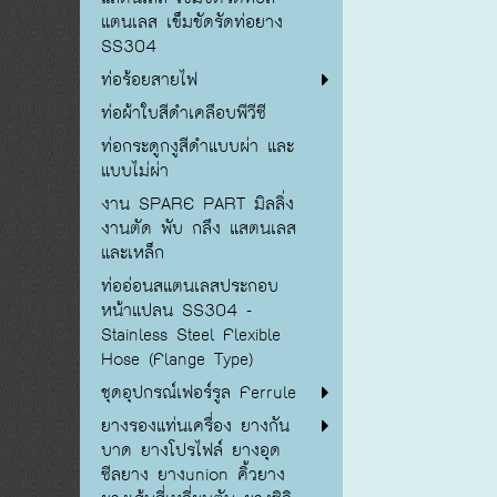
แตนเลส เข็มขัดรัดท่อยาง
SS304
ท่อร้อยสายไฟ
ท่อผ้าใบสีดำเคลือบพีวีซี
ท่อกระดูกงูสีดำแบบผ่า และ
แบบไม่ผ่า
งาน SPARE PART มิลลิ่ง
งานตัด พับ กลึง แสตนเลส
และเหล็ก
ท่ออ่อนสแตนเลสประกอบ
หน้าแปลน SS304 -
Stainless Steel Flexible
Hose (Flange Type)
ชุดอุปกรณ์เฟอร์รูล Ferrule
ยางรองแท่นเครื่อง ยางกัน
บาด ยางโปรไฟล์ ยางอุด
ซีลยาง ยางunion คิ้วยาง