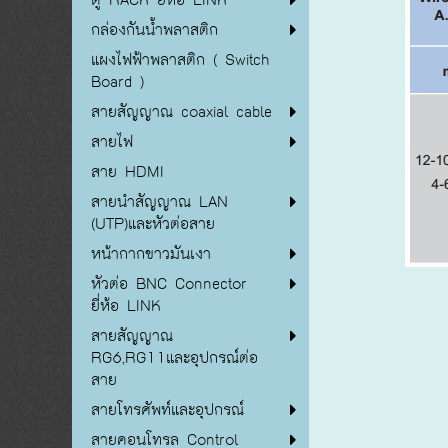
กล่องกันน้ำพลาสติก
แผงไฟฟ้าพลาสติก ( Switch
Board )
สายสัญญาณ coaxial cable
สายไฟ
สาย HDMI
สายนำสัญญาณ LAN
(UTP)และหัวต่อสาย
หน้ากากขาวมันเงา
หัวต่อ BNC Connector
ยี่ห้อ LINK
สายสัญญาณ
RG6,RG11และอุปกรณ์ต่อ
สาย
สายโทรศัพท์และอุปกรณ์
สายคอนโทรล Control