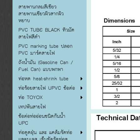
สายพานกลมสีเขียว
สายพานเขียวผิวสากผิว
หยาบ
PVC TUBE BLACK ทิวมัด
สายไฟสีดำ
PVC marking tube ปลอก
PVC มาร์คสายไฟ
ถังน้ำมัน (Gasoline Can /
Fuel Can) แบบพกพา
ท่อหด heat-shrink tube
ท่อร้อยสายไฟ UPVC ข้อต่อ
ท่อ TOYOX
เทปพันสายไฟ
ข้อต่อท่ออ่อนชนิดกันน้ำ
UPC
ท่อดูดฝุ่น และ แคล้มรัดท่อ
แสตนเลส เข็มขัดรัดท่อส