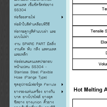
แตนเลส เข็มขัดรัดท่อยาง
SS304
ท่อร้อยสายไฟ
ท่อผ้าใบสีดำเคลือบพีวีซี
ท่อกระดูกงูสีดำแบบผ่า และ
แบบไม่ผ่า
งาน SPARE PART มิลลิ่ง
งานตัด พับ กลึง แสตนเลส
และเหล็ก
ท่ออ่อนสแตนเลสประกอบ
หน้าแปลน SS304 -
Stainless Steel Flexible
Hose (Flange Type)
ชุดอุปกรณ์เฟอร์รูล Ferrule
ยางรองแท่นเครื่อง ยางกัน
บาด ยางโปรไฟล์ ยางอุด
ซีลยาง ยางunion คิ้วยาง