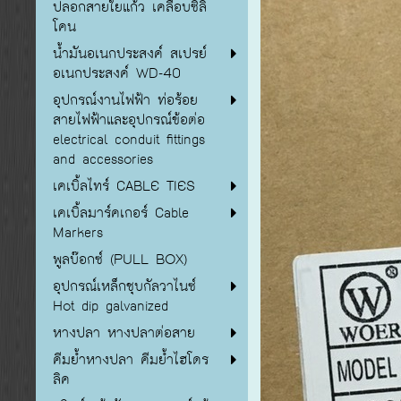
ปลอกสายใยแก้ว เคลือบซิลิ
โคน
น้ำมันอเนกประสงค์ สเปรย์
อเนกประสงค์ WD-40
อุปกรณ์งานไฟฟ้า ท่อร้อย
สายไฟฟ้าและอุปกรณ์ข้อต่อ
electrical conduit fittings
and accessories
เคเบิ้ลไทร์ CABLE TIES
เคเบิ้ลมาร์คเกอร์ Cable
Markers
พูลบ๊อกซ์ (PULL BOX)
อุปกรณ์เหล็กชุบกัลวาไนซ์
Hot dip galvanized
หางปลา หางปลาต่อสาย
คีมย้ำหางปลา คีมย้ำไฮโดร
ลิค