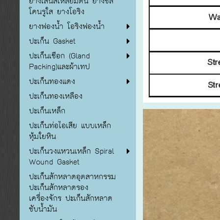
ยางเส้นสี่เหลี่ยมตัน ยางซิลิ
โคนรูใส ยางโอริง
ยางฟองน้ำ โอริงฟองน้ำ
ปะเก็น Gasket
ปะเก็นเชือก (Gland
Packing)และผ้าเทป
ปะเก็นทองแดง
ปะเก็นทองเหลือง
ปะเก็นเหล็ก
ปะเก็นท่อไอเสีย แบบเหล็ก
หุ้มใยหิน
ปะเก็นวงแหวนเหล็ก Spiral
Wound Gasket
ปะเก็นสักหลาดอุตสาหกรรม
ปะเก็นสักหลาดรอง
เครื่องจักร ปะเก็นสักหลาด
ซับน้ำมัน