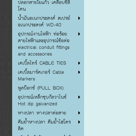
ปลอกสายใยแก้ว เคลือบซิลิ
โคน
น้ำมันอเนกประสงค์ สเปรย์
อเนกประสงค์ WD-40
อุปกรณ์งานไฟฟ้า ท่อร้อย
สายไฟฟ้าและอุปกรณ์ข้อต่อ
electrical conduit fittings
and accessories
เคเบิ้ลไทร์ CABLE TIES
เคเบิ้ลมาร์คเกอร์ Cable
Markers
พูลบ๊อกซ์ (PULL BOX)
อุปกรณ์เหล็กชุบกัลวาไนซ์
Hot dip galvanized
หางปลา หางปลาต่อสาย
คีมย้ำหางปลา คีมย้ำไฮโดร
ลิค