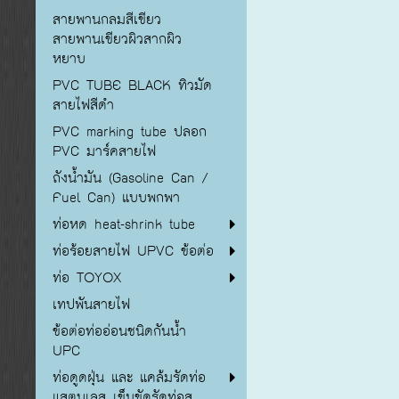
สายพานกลมสีเขียว
สายพานเขียวผิวสากผิว
หยาบ
PVC TUBE BLACK ทิวมัด
สายไฟสีดำ
PVC marking tube ปลอก
PVC มาร์คสายไฟ
ถังน้ำมัน (Gasoline Can /
Fuel Can) แบบพกพา
ท่อหด heat-shrink tube
ท่อร้อยสายไฟ UPVC ข้อต่อ
ท่อ TOYOX
เทปพันสายไฟ
ข้อต่อท่ออ่อนชนิดกันน้ำ
UPC
ท่อดูดฝุ่น และ แคล้มรัดท่อ
แสตนเลส เข็มขัดรัดท่อส