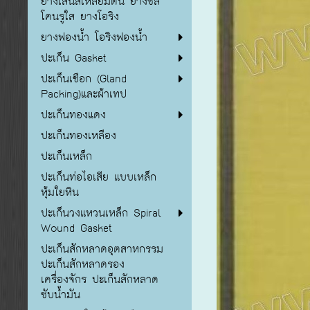
ยางเส้นสี่เหลี่ยมตัน ยางซิลิ
โคนรูใส ยางโอริง
ยางฟองน้ำ โอริงฟองน้ำ
ปะเก็น Gasket
ปะเก็นเชือก (Gland
Packing)และผ้าเทป
ปะเก็นทองแดง
ปะเก็นทองเหลือง
ปะเก็นเหล็ก
ปะเก็นท่อไอเสีย แบบเหล็ก
หุ้มใยหิน
ปะเก็นวงแหวนเหล็ก Spiral
Wound Gasket
ปะเก็นสักหลาดอุตสาหกรรม
ปะเก็นสักหลาดรอง
เครื่องจักร ปะเก็นสักหลาด
ซับน้ำมัน