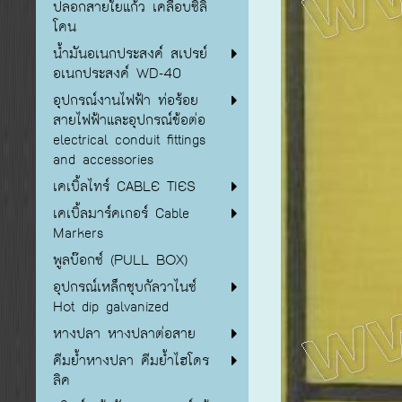
ปลอกสายใยแก้ว เคลือบซิลิ
โคน
น้ำมันอเนกประสงค์ สเปรย์
อเนกประสงค์ WD-40
อุปกรณ์งานไฟฟ้า ท่อร้อย
สายไฟฟ้าและอุปกรณ์ข้อต่อ
electrical conduit fittings
and accessories
เคเบิ้ลไทร์ CABLE TIES
เคเบิ้ลมาร์คเกอร์ Cable
Markers
พูลบ๊อกซ์ (PULL BOX)
อุปกรณ์เหล็กชุบกัลวาไนซ์
Hot dip galvanized
หางปลา หางปลาต่อสาย
คีมย้ำหางปลา คีมย้ำไฮโดร
ลิค