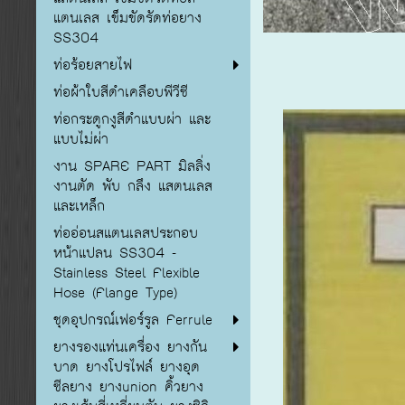
แตนเลส เข็มขัดรัดท่อยาง
SS304
ท่อร้อยสายไฟ
ท่อผ้าใบสีดำเคลือบพีวีซี
ท่อกระดูกงูสีดำแบบผ่า และ
แบบไม่ผ่า
งาน SPARE PART มิลลิ่ง
งานตัด พับ กลึง แสตนเลส
และเหล็ก
ท่ออ่อนสแตนเลสประกอบ
หน้าแปลน SS304 -
Stainless Steel Flexible
Hose (Flange Type)
ชุดอุปกรณ์เฟอร์รูล Ferrule
ยางรองแท่นเครื่อง ยางกัน
บาด ยางโปรไฟล์ ยางอุด
ซีลยาง ยางunion คิ้วยาง