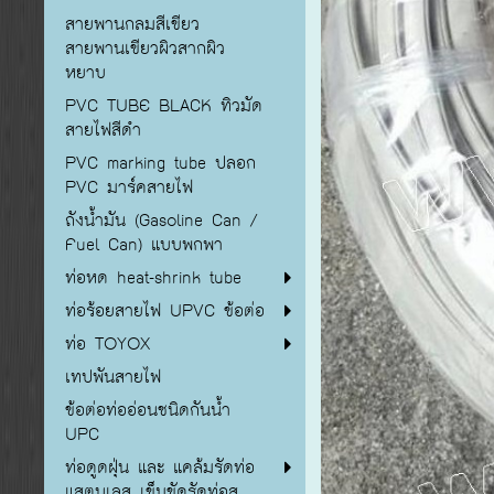
สายพานกลมสีเขียว
สายพานเขียวผิวสากผิว
หยาบ
PVC TUBE BLACK ทิวมัด
สายไฟสีดำ
PVC marking tube ปลอก
PVC มาร์คสายไฟ
ถังน้ำมัน (Gasoline Can /
Fuel Can) แบบพกพา
ท่อหด heat-shrink tube
ท่อร้อยสายไฟ UPVC ข้อต่อ
ท่อ TOYOX
เทปพันสายไฟ
ข้อต่อท่ออ่อนชนิดกันน้ำ
UPC
ท่อดูดฝุ่น และ แคล้มรัดท่อ
แสตนเลส เข็มขัดรัดท่อส