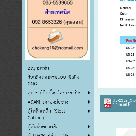
เมนูสมาชิก
รับกลึงงานตามแบบ มิลลิ่ง
CNC
อุปกรณ์ติดตั้งกล้องวงจรปิด
ASAKI เครื่องมือช่าง
US-2312_C.p
1,146.09 K
ตู้ไฟฟ้าเหล็ก (Steel
Cabinet)
ตู้กันน้ำพลาสติก
ตู้ RACK ยี่ห้อ LINK