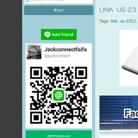
LINK US-23
Tags:
link
,
us-2312