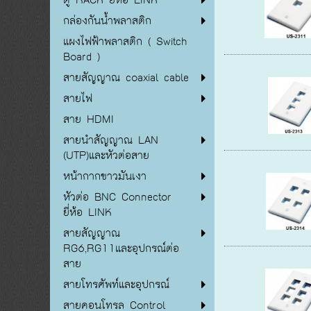
กล่องกันน้ำพลาสติก
แผงไฟฟ้าพลาสติก ( Switch
Board )
สายสัญญาณ coaxial cable
สายไฟ
สาย HDMI
สายนำสัญญาณ LAN
(UTP)และหัวต่อสาย
หน้ากากขาวมันเงา
หัวต่อ BNC Connector
ยี่ห้อ LINK
สายสัญญาณ
RG6,RG11และอุปกรณ์ต่อ
สาย
สายโทรศัพท์และอุปกรณ์
สายคอนโทรล Control