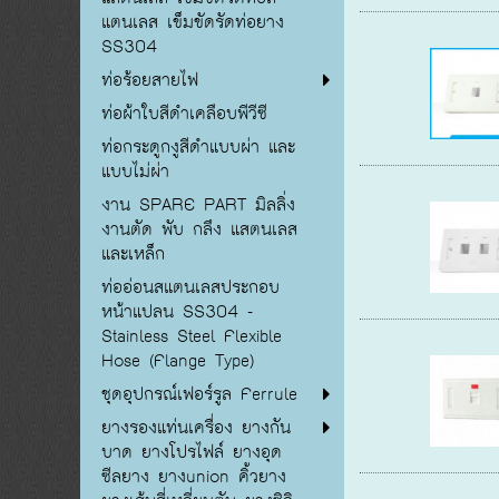
แตนเลส เข็มขัดรัดท่อยาง
SS304
ท่อร้อยสายไฟ
ท่อผ้าใบสีดำเคลือบพีวีซี
ท่อกระดูกงูสีดำแบบผ่า และ
แบบไม่ผ่า
งาน SPARE PART มิลลิ่ง
งานตัด พับ กลึง แสตนเลส
และเหล็ก
ท่ออ่อนสแตนเลสประกอบ
หน้าแปลน SS304 -
Stainless Steel Flexible
Hose (Flange Type)
ชุดอุปกรณ์เฟอร์รูล Ferrule
ยางรองแท่นเครื่อง ยางกัน
บาด ยางโปรไฟล์ ยางอุด
ซีลยาง ยางunion คิ้วยาง