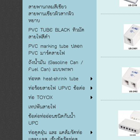
สายพานกลมสีเขียว
สายพานเขียวผิวสากผิว
หยาบ
PVC TUBE BLACK ทิวมัด
สายไฟสีดำ
PVC marking tube ปลอก
PVC มาร์คสายไฟ
ถังน้ำมัน (Gasoline Can /
Fuel Can) แบบพกพา
ท่อหด heat-shrink tube
ท่อร้อยสายไฟ UPVC ข้อต่อ
ท่อ TOYOX
เทปพันสายไฟ
ข้อต่อท่ออ่อนชนิดกันน้ำ
UPC
ท่อดูดฝุ่น และ แคล้มรัดท่อ
แสตนเลส เข็มขัดรัดท่อส