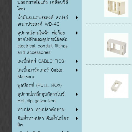
ปลอกสายใยแก้ว เคลือบซิลิ
โคน
น้ำมันอเนกประสงค์ สเปรย์
อเนกประสงค์ WD-40
อุปกรณ์งานไฟฟ้า ท่อร้อย
สายไฟฟ้าและอุปกรณ์ข้อต่อ
electrical conduit fittings
and accessories
เคเบิ้ลไทร์ CABLE TIES
เคเบิ้ลมาร์คเกอร์ Cable
Markers
พูลบ๊อกซ์ (PULL BOX)
อุปกรณ์เหล็กชุบกัลวาไนซ์
Hot dip galvanized
หางปลา หางปลาต่อสาย
คีมย้ำหางปลา คีมย้ำไฮโดร
ลิค