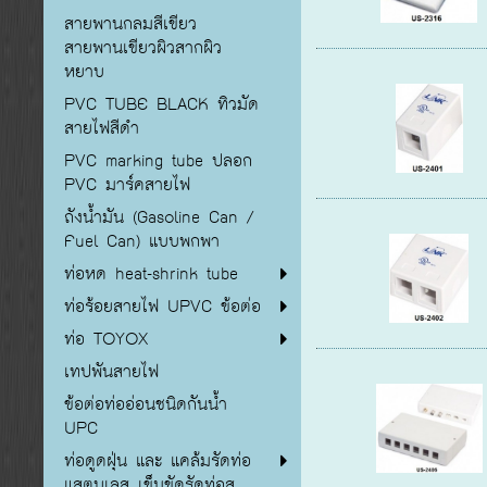
สายพานกลมสีเขียว
สายพานเขียวผิวสากผิว
หยาบ
PVC TUBE BLACK ทิวมัด
สายไฟสีดำ
PVC marking tube ปลอก
PVC มาร์คสายไฟ
ถังน้ำมัน (Gasoline Can /
Fuel Can) แบบพกพา
ท่อหด heat-shrink tube
ท่อร้อยสายไฟ UPVC ข้อต่อ
ท่อ TOYOX
เทปพันสายไฟ
ข้อต่อท่ออ่อนชนิดกันน้ำ
UPC
ท่อดูดฝุ่น และ แคล้มรัดท่อ
แสตนเลส เข็มขัดรัดท่อส