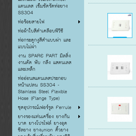
แตนเลส เข็มขัดรัดท่อยาง
SS304
ท่อร้อยสายไฟ
ท่อผ้าใบสีดำเคลือบพีวีซี
ท่อกระดูกงูสีดำแบบผ่า และ
แบบไม่ผ่า
งาน SPARE PART มิลลิ่ง
งานตัด พับ กลึง แสตนเลส
และเหล็ก
ท่ออ่อนสแตนเลสประกอบ
หน้าแปลน SS304 -
Stainless Steel Flexible
Hose (Flange Type)
ชุดอุปกรณ์เฟอร์รูล Ferrule
ยางรองแท่นเครื่อง ยางกัน
บาด ยางโปรไฟล์ ยางอุด
ซีลยาง ยางunion คิ้วยาง