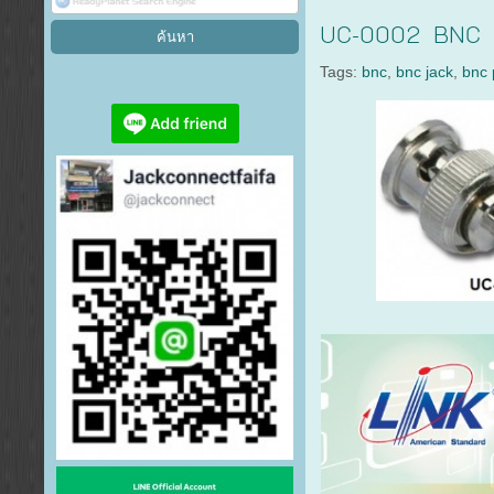
UC-0002 BNC P
Tags:
bnc
,
bnc jack
,
bnc 