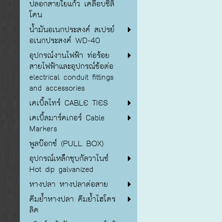
ปลอกสายใยแก้ว เคลือบซิลิ
โคน
น้ำมันอเนกประสงค์ สเปรย์
อเนกประสงค์ WD-40
อุปกรณ์งานไฟฟ้า ท่อร้อย
สายไฟฟ้าและอุปกรณ์ข้อต่อ
electrical conduit fittings
and accessories
เคเบิ้ลไทร์ CABLE TIES
เคเบิ้ลมาร์คเกอร์ Cable
Markers
พูลบ๊อกซ์ (PULL BOX)
อุปกรณ์เหล็กชุบกัลวาไนซ์
Hot dip galvanized
หางปลา หางปลาต่อสาย
คีมย้ำหางปลา คีมย้ำไฮโดร
ลิค