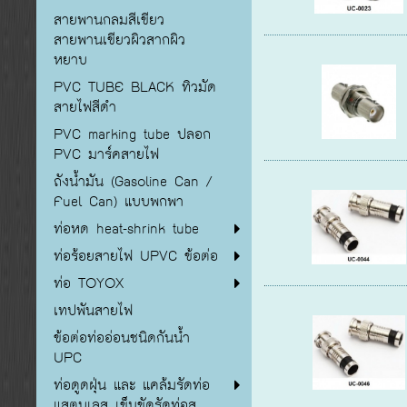
สายพานกลมสีเขียว
สายพานเขียวผิวสากผิว
หยาบ
PVC TUBE BLACK ทิวมัด
สายไฟสีดำ
PVC marking tube ปลอก
PVC มาร์คสายไฟ
ถังน้ำมัน (Gasoline Can /
Fuel Can) แบบพกพา
ท่อหด heat-shrink tube
ท่อร้อยสายไฟ UPVC ข้อต่อ
ท่อ TOYOX
เทปพันสายไฟ
ข้อต่อท่ออ่อนชนิดกันน้ำ
UPC
ท่อดูดฝุ่น และ แคล้มรัดท่อ
แสตนเลส เข็มขัดรัดท่อส