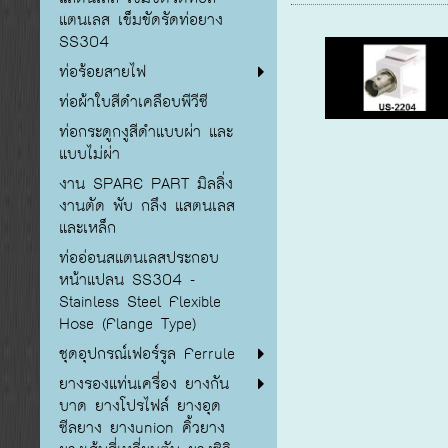
แตนเลส เข็มขัดรัดท่อยาง
SS304
ท่อร้อยสายไฟ
ท่อผ้าใบสีดำเคลือบพีวีซี
ท่อกระดูกงูสีดำแบบผ่า และ
แบบไม่ผ่า
งาน SPARE PART มิลลิ่ง
งานตัด พับ กลึง แสตนเลส
และเหล็ก
ท่ออ่อนสแตนเลสประกอบ
หน้าแปลน SS304 -
Stainless Steel Flexible
Hose (Flange Type)
ชุดอุปกรณ์เฟอร์รูล Ferrule
ยางรองแท่นเครื่อง ยางกัน
บาด ยางโปรไฟล์ ยางอุด
ซีลยาง ยางunion คิ้วยาง