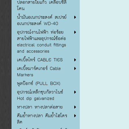
ปลอกสายใยแก้ว เคลือบซิลิ
โคน
น้ำมันอเนกประสงค์ สเปรย์
อเนกประสงค์ WD-40
อุปกรณ์งานไฟฟ้า ท่อร้อย
สายไฟฟ้าและอุปกรณ์ข้อต่อ
electrical conduit fittings
and accessories
เคเบิ้ลไทร์ CABLE TIES
เคเบิ้ลมาร์คเกอร์ Cable
Markers
พูลบ๊อกซ์ (PULL BOX)
อุปกรณ์เหล็กชุบกัลวาไนซ์
Hot dip galvanized
หางปลา หางปลาต่อสาย
คีมย้ำหางปลา คีมย้ำไฮโดร
ลิค