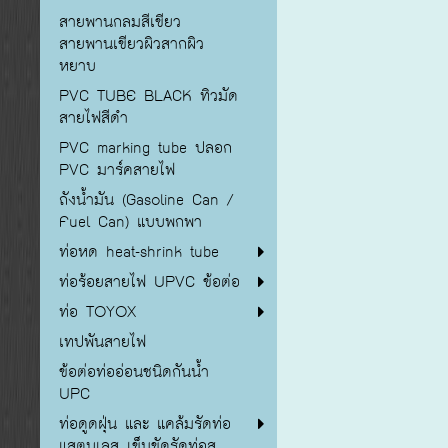
สายพานกลมสีเขียว
สายพานเขียวผิวสากผิว
หยาบ
PVC TUBE BLACK ทิวมัด
สายไฟสีดำ
PVC marking tube ปลอก
PVC มาร์คสายไฟ
ถังน้ำมัน (Gasoline Can /
Fuel Can) แบบพกพา
ท่อหด heat-shrink tube
ท่อร้อยสายไฟ UPVC ข้อต่อ
ท่อ TOYOX
เทปพันสายไฟ
ข้อต่อท่ออ่อนชนิดกันน้ำ
UPC
ท่อดูดฝุ่น และ แคล้มรัดท่อ
แสตนเลส เข็มขัดรัดท่อส