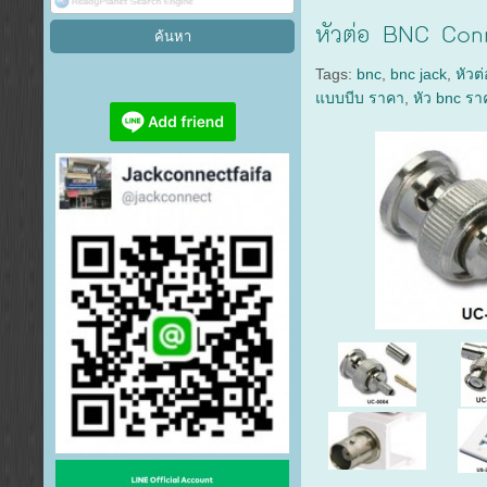
หัวต่อ BNC Conn
Tags:
bnc
,
bnc jack
,
หัวต
แบบบีบ ราคา
,
หัว bnc รา