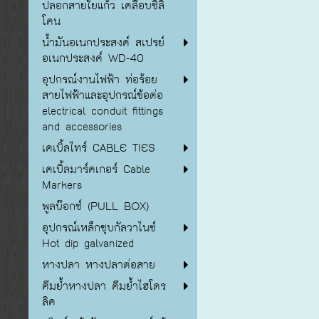
ปลอกสายใยแก้ว เคลือบซิลิ
โคน
น้ำมันอเนกประสงค์ สเปรย์
อเนกประสงค์ WD-40
อุปกรณ์งานไฟฟ้า ท่อร้อย
สายไฟฟ้าและอุปกรณ์ข้อต่อ
electrical conduit fittings
and accessories
เคเบิ้ลไทร์ CABLE TIES
เคเบิ้ลมาร์คเกอร์ Cable
Markers
พูลบ๊อกซ์ (PULL BOX)
อุปกรณ์เหล็กชุบกัลวาไนซ์
Hot dip galvanized
หางปลา หางปลาต่อสาย
คีมย้ำหางปลา คีมย้ำไฮโดร
ลิค