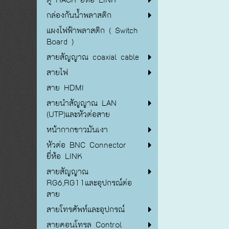
กล่องกันน้ำพลาสติก
แผงไฟฟ้าพลาสติก ( Switch
Board )
สายสัญญาณ coaxial cable
สายไฟ
สาย HDMI
สายนำสัญญาณ LAN
(UTP)และหัวต่อสาย
หน้ากากขาวมันเงา
หัวต่อ BNC Connector
ยี่ห้อ LINK
สายสัญญาณ
RG6,RG11และอุปกรณ์ต่อ
สาย
สายโทรศัพท์และอุปกรณ์
สายคอนโทรล Control