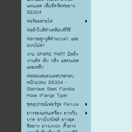
แตนเลส เข็มขัดรัดท่อยาง
SS304
ท่อร้อยสายไฟ
ท่อผ้าใบสีดำเคลือบพีวีซี
ท่อกระดูกงูสีดำแบบผ่า และ
แบบไม่ผ่า
งาน SPARE PART มิลลิ่ง
งานตัด พับ กลึง แสตนเลส
และเหล็ก
ท่ออ่อนสแตนเลสประกอบ
หน้าแปลน SS304 -
Stainless Steel Flexible
Hose (Flange Type)
ชุดอุปกรณ์เฟอร์รูล Ferrule
ยางรองแท่นเครื่อง ยางกัน
บาด ยางโปรไฟล์ ยางอุด
ซีลยาง ยางunion คิ้วยาง