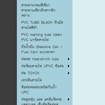
สายพานกลมสีเขียว
สายพานเขียวผิวสากผิว
หยาบ
PVC TUBE BLACK ทิวมัด
สายไฟสีดำ
PVC marking tube ปลอก
PVC มาร์คสายไฟ
ถังน้ำมัน (Gasoline Can /
Fuel Can) แบบพกพา
ท่อหด heat-shrink tube
ท่อร้อยสายไฟ UPVC ข้อต่อ
ท่อ TOYOX
เทปพันสายไฟ
ข้อต่อท่ออ่อนชนิดกันน้ำ
UPC
ท่อดูดฝุ่น และ แคล้มรัดท่อ
แสตนเลส เข็มขัดรัดท่อส